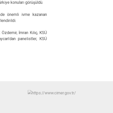
ürkiye konuları görüşüldü.
önünde önemli ivme kazanan
endirildi.
 Özdemir, İmran Kılıç, KSÜ
ycan’dan panelistler, KSÜ