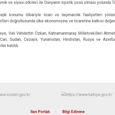
mik ve siyasi etkileri ile Dünyanın lojistik üssü olması yolunda T
atejik konumu itibariyle ticari ve taşımacılık faaliyetleri y
eri doğrultusunda ülke ekonomisine ve ticaretine katkısı değerl
e, Vali Vahdettin Özkan, Kahramanmaraş Milletvekilleri Ahmet
 Can, Sudan, Cezayir, Yunanistan, Hindistan, Rusya ve Azerba
er katıldı.
İlan Portalı
Bilgi Edinme