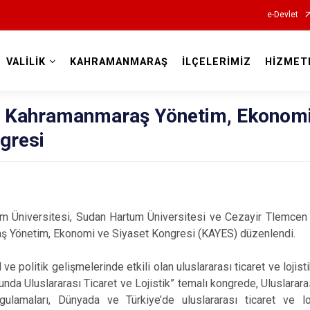
e-Devlet
VALİLİK
KAHRAMANMARAŞ
İLÇELERİMİZ
HİZMET
Valilikler
ası Kahramanmaraş Yönetim, Ekonom
gresi
Üniversitesi, Sudan Hartum Üniversitesi ve Cezayir Tlemcen Üni
ş Yönetim, Ekonomi ve Siyaset Kongresi (KAYES) düzenlendi.
e politik gelişmelerinde etkili olan uluslararası ticaret ve lojistik
a Uluslararası Ticaret ve Lojistik” temalı kongrede, Uluslararası t
gulamaları, Dünyada ve Türkiye’de uluslararası ticaret ve loji