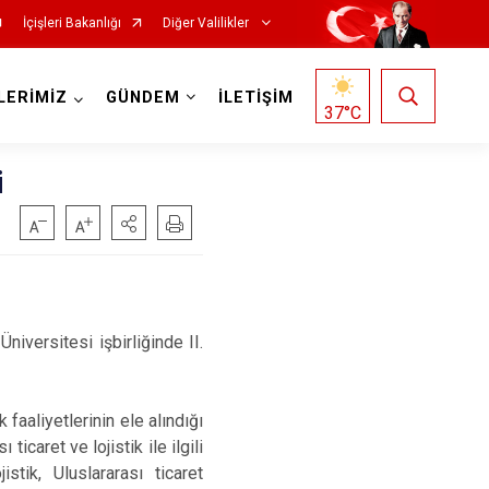
İçişleri Bakanlığı
Diğer Valilikler
LERİMİZ
GÜNDEM
İLETİŞİM
37
°C
i
versitesi işbirliğinde II.
 faaliyetlerinin ele alındığı
icaret ve lojistik ile ilgili
stik, Uluslararası ticaret