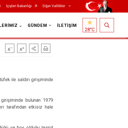
İçişleri Bakanlığı
Diğer Valilikler
LERİMİZ
GÜNDEM
İLETİŞİM
28
°C
fek ile saldırı girişiminde
 girişiminde bulunan 1979
ri tarafından etkisiz hale
ndüğü ve boş olduğu tespit