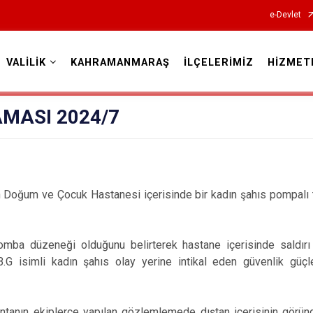
e-Devlet
VALİLİK
KAHRAMANMARAŞ
İLÇELERİMİZ
HİZMET
Valilikler
AMASI 2024/7
 Doğum ve Çocuk Hastanesi içerisinde bir kadın şahıs pompalı tü
omba düzeneği olduğunu belirterek hastane içerisinde saldırı
G isimli kadın şahıs olay yerine intikal eden güvenlik güçle
antanın ekiplerce yapılan gözlemlemede dıştan içerisinin görü