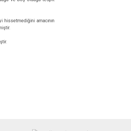
iyi hissetmediğini amacının
iştir.
tir.