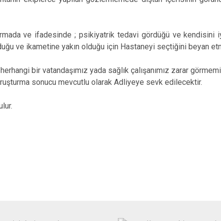
ştırmada ve ifadesinde ; psikiyatrik tedavi gördüğü ve kendisini 
uğu ve ikametine yakın olduğu için Hastaneyi seçtiğini beyan etm
erhangi bir vatandaşımız yada sağlık çalışanımız zarar görmemiş
oruşturma sonucu mevcutlu olarak Adliyeye sevk edilecektir.
lur.