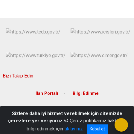
Bizi Takip Edin
İlan Portalı
Bilgi Edinme
Cumhuriyet Mah. Prof. Dr. Necmettin Erbakan Bulvarı 14064 Sok
Sizlere daha iyi hizmet verebilmek için sitemizde
No:134/A Onikişubat/Kahramanmaraş
çerezlere yer veriyoruz
🍪 Çerez politikamız hakkında
+90 344 223 76 10
bilgi edinmek için
tıklayınız
Kabul et