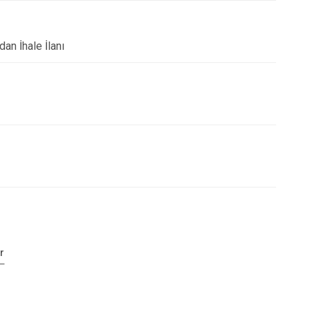
an İhale İlanı
r