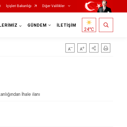
İçişleri Bakanlığı
Diğer Valilikler
LERİMİZ
GÜNDEM
İLETİŞİM
24
°C
anlığından İhale ilanı