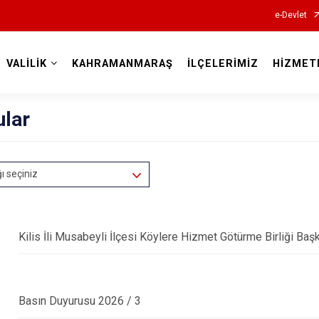
e-Devlet
VALİLİK
KAHRAMANMARAŞ
İLÇELERİMİZ
HİZMET
Valilikler
ular
ğı seçiniz
Kilis İli Musabeyli İlçesi Köylere Hizmet Götürme Birliği Başk
Basın Duyurusu 2026 / 3