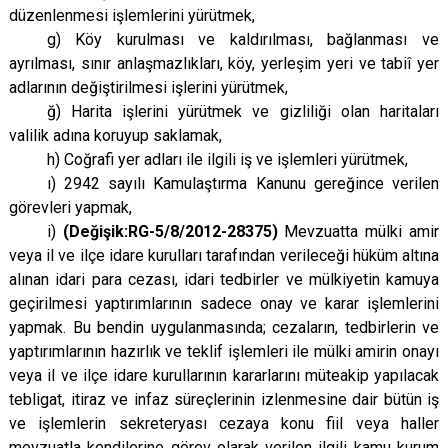
düzenlenmesi işlemlerini yürütmek,
g) Köy kurulması ve kaldırılması, bağlanması ve
ayrılması, sınır anlaşmazlıkları, köy, yerleşim yeri ve tabiî yer
adlarının değiştirilmesi işlerini yürütmek,
ğ) Harita işlerini yürütmek ve gizliliği olan haritaları
valilik adına koruyup saklamak,
h) Coğrafi yer adları ile ilgili iş ve işlemleri yürütmek,
ı) 2942 sayılı Kamulaştırma Kanunu gereğince verilen
görevleri yapmak,
i)
(Değişik:RG-5/8/2012-28375)
Mevzuatta mülki amir
veya il ve ilçe idare kurulları tarafından verileceği hüküm altına
alınan idari para cezası, idari tedbirler ve mülkiyetin kamuya
geçirilmesi yaptırımlarının sadece onay ve karar işlemlerini
yapmak. Bu bendin uygulanmasında; cezaların, tedbirlerin ve
yaptırımlarının hazırlık ve teklif işlemleri ile mülki amirin onayı
veya il ve ilçe idare kurullarının kararlarını müteakip yapılacak
tebligat, itiraz ve infaz süreçlerinin izlenmesine dair bütün iş
ve işlemlerin sekreteryası cezaya konu fiil veya haller
mevzuatla kendilerine görev olarak verilen ilgili kamu kurum