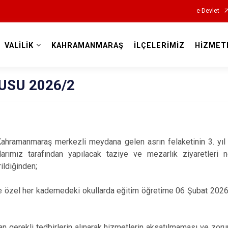
e-Devlet
VALİLİK
KAHRAMANMARAŞ
İLÇELERİMİZ
HİZMET
Valilikler
USU 2026/2
Kahramanmaraş merkezli meydana gelen asrın felaketinin 3. y
arımız tarafından yapılacak taziye ve mezarlık ziyaretleri n
ildiğinden;
ve özel her kademedeki okullarda eğitim öğretime 06 Şubat 2026 
dan gerekli tedbirlerin alınarak hizmetlerin aksatılmaması ve zoru