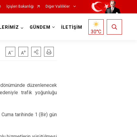
İçişleri Bakanlığı
Diğer Valilikler
LERİMİZ
GÜNDEM
İLETİŞİM
30
°C
ıl dönümünde düzenlenecek
edeniyle trafik yoğunluğu
Cuma tarihinde 1 (Bir) gün
nlu hizmetlerin yürütülmesi