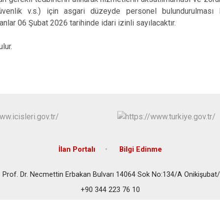
/güvenlik v.s.) için asgari düzeyde personel bulundurulmas
anlar 06 Şubat 2026 tarihinde idari izinli sayılacaktır.
lur.
İlan Portalı
Bilgi Edinme
 Prof. Dr. Necmettin Erbakan Bulvarı 14064 Sok No:134/A Onikişub
+90 344 223 76 10