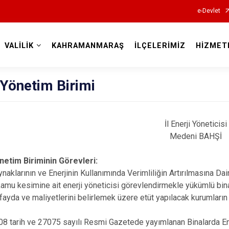
e-Devlet
VALİLİK
KAHRAMANMARAŞ
İLÇELERİMİZ
HİZMET
Valilikler
 Yönetim Birimi
İl Enerji Yöneticisi
Medeni BAHŞİ
önetim Biriminin Görevleri:
aynaklarının ve Enerjinin Kullanımında Verimliliğin Artırılmasına 
kamu kesimine ait enerji yöneticisi görevlendirmekle yükümlü binala
 fayda ve maliyetlerini belirlemek üzere etüt yapılacak kurumların 
8 tarih ve 27075 sayılı Resmi Gazetede yayımlanan Binalarda En