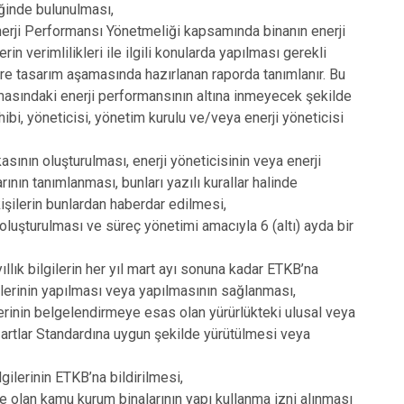
iğinde bulunulması,
erji Performansı Yönetmeliği kapsamında binanın enerji
n verimlilikleri ile ilgili konularda yapılması gerekli
üzere tasarım aşamasında hazırlanan raporda tanımlanır. Bu
asındaki enerji performansının altına inmeyecek şekilde
hibi, yöneticisi, yönetim kurulu ve/veya enerji yöneticisi
asının oluşturulması, enerji yöneticisinin veya enerji
rının tanımlanması, bunları yazılı kurallar halinde
 kişilerin bunlardan haberdar edilmesi,
ın oluşturulması ve süreç yönetimi amacıyla 6 (altı) ayda bir
ıllık bilgilerin her yıl mart ayı sonuna kadar ETKB’na
şlerinin yapılması veya yapılmasının sağlanması,
erinin belgelendirmeye esas olan yürürlükteki ulusal veya
artlar Standardına uygun şekilde yürütülmesi veya
lgilerinin ETKB’na bildirilmesi,
de olan kamu kurum binalarının yapı kullanma izni alınması