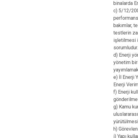
binalarda E
c) 5/12/200
performansın
bakımlar, t
testlerin z
işletilmesi
sorumludur
d) Enerji y
yönetim biri
yayımlamak s
e) İl Enerji
Enerji Veri
f) Enerji ku
gönderilmes
g) Kamu kur
uluslararas
yürütülmesi
h) Görevlend
i) Yapı kul