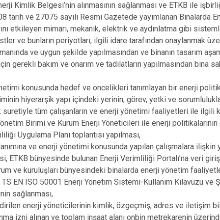
nerji Kimlik Belgesi’nin alınmasının sağlanması ve ETKB ile işbirl
8 tarih ve 27075 sayılı Resmi Gazetede yayımlanan Binalarda En
ı etkileyen mimari, mekanik, elektrik ve aydınlatma gibi sistemleri
estler ve bunların periyotları, ilgili idare tarafından onaylanmak 
amanında ve uygun şekilde yapılmasından ve binanın tasarım aşam
 için gerekli bakım ve onarım ve tadilatların yapılmasından bina sa
.
önetimi konusunda hedef ve öncelikleri tanımlayan bir enerji politik
minin hiyerarşik yapı içindeki yerinin, görev, yetki ve sorumlulukla
uretiyle tüm çalışanların ve enerji yönetimi faaliyetleri ile ilgili
 Yönetim Birimi ve Kurum Enerji Yöneticileri ile enerji politikaların
mliliği Uygulama Planı toplantısı yapılması,
llanımına ve enerji yönetimi konusunda yapılan çalışmalara ilişkin y
i, ETKB bünyesinde bulunan Enerji Verimliliği Portalı’na veri giri
um ve kuruluşları bünyesindeki binalarda enerji yönetim faaliyetl
ı TS EN ISO 50001 Enerji Yönetim Sistemi-Kullanım Kılavuzu ve Ş
nin sağlanması,
irilen enerji yöneticilerinin kimlik, özgeçmiş, adres ve iletişim bi
lanma izni alınan ve toplam inşaat alanı onbin metrekarenin üzerin