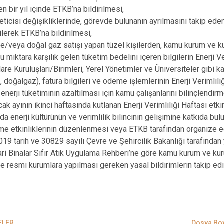
n bir yıl içinde ETKB’na bildirilmesi,
neticisi değişikliklerinde, görevde bulunanın ayrılmasını takip ede
ilerek ETKB’na bildirilmesi,
 ve/veya doğal gaz satışı yapan tüzel kişilerden, kamu kurum ve kuru
u miktara karşılık gelen tüketim bedelini içeren bilgilerin Enerji 
İdare Kuruluşları/Birimleri, Yerel Yönetimler ve Üniversiteler gibi 
u, doğalgaz), fatura bilgileri ve ödeme işlemlerinin Enerji Verimliliğ
nerji tüketiminin azaltılması için kamu çalışanlarını bilinçlendi
cak ayının ikinci haftasında kutlanan Enerji Verimliliği Haftası etk
da enerji kültürünün ve verimlilik bilincinin gelişimine katkıda bu
rme etkinliklerinin düzenlenmesi veya ETKB tarafından organize ed
19 tarih ve 30829 sayılı Çevre ve Şehircilik Bakanlığı tarafından
ari Binalar Sıfır Atık Uygulama Rehberi’ne göre kamu kurum ve kurulu
e resmi kurumlara yapılması gereken yasal bildirimlerin takip ed