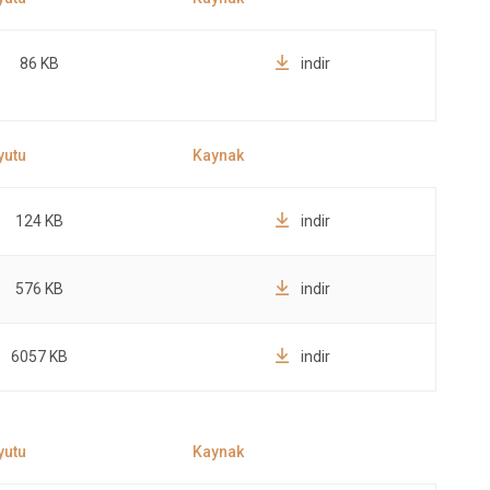
86 KB
indir
124 KB
indir
576 KB
indir
6057 KB
indir