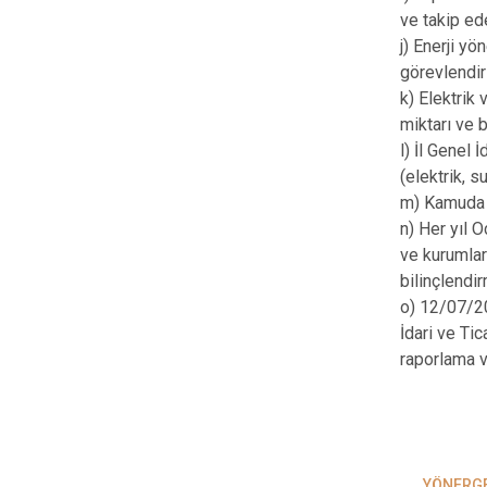
ve takip ede
j) Enerji yö
görevlendir
k) Elektrik
miktarı ve b
l) İl Genel 
(elektrik, s
m) Kamuda e
n) Her yıl O
ve kurumlar
bilinçlendi
o) 12/07/20
İdari ve Tic
raporlama v