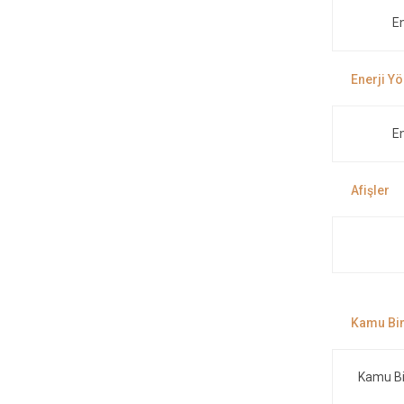
En
En
Kamu Bi