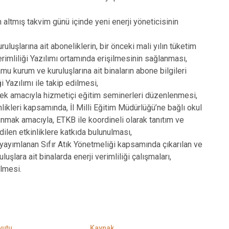
n altmış takvim günü içinde yeni enerji yöneticisinin
luşlarına ait aboneliklerin, bir önceki mali yılın tüketim
Verimliliği Yazılımı ortamında erişilmesinin sağlanması,
kamu kurum ve kuruluşlarına ait binaların abone bilgileri
i Yazılımı ile takip edilmesi,
rmek amacıyla hizmetiçi eğitim seminerleri düzenlenmesi,
inlikleri kapsamında, İl Milli Eğitim Müdürlüğü’ne bağlı okul
lunmak amacıyla, ETKB ile koordineli olarak tanıtım ve
ilen etkinliklere katkıda bulunulması,
 yayımlanan Sıfır Atık Yönetmeliği kapsamında çıkarılan ve
şlara ait binalarda enerji verimliliği çalışmaları,
ilmesi.