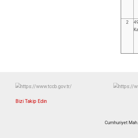
2
49
K
Bizi Takip Edin
Cumhuriyet Mah.