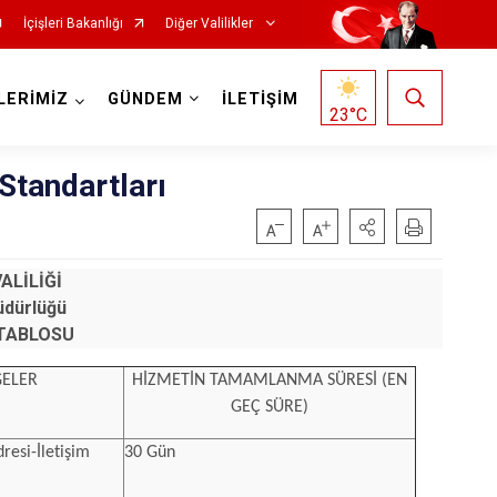
İçişleri Bakanlığı
Diğer Valilikler
LERİMİZ
GÜNDEM
İLETİŞİM
23
°C
Standartları
ALİLİĞİ
üdürlüğü
TABLOSU
GELER
HİZMETİN TAMAMLANMA SÜRESİ (EN
GEÇ SÜRE)
resi-İletişim
30 Gün