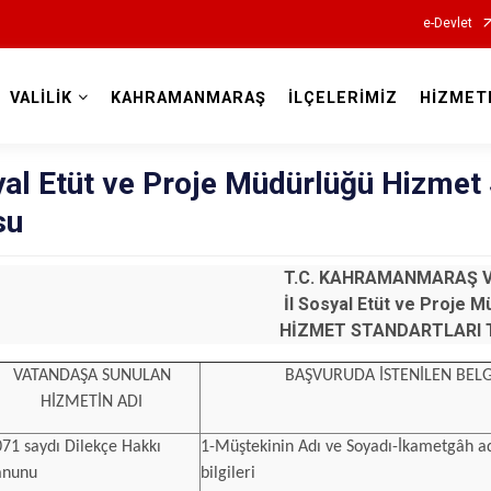
e-Devlet
VALİLİK
KAHRAMANMARAŞ
İLÇELERİMİZ
HİZMET
Valilikler
yal Etüt ve Proje Müdürlüğü Hizmet 
su
T.C. KAHRAMANMARAŞ V
İl Sosyal Etüt ve Proje M
HİZMET STANDARTLARI 
VATANDAŞA SUNULAN
BAŞVURUDA İSTENİLEN BEL
HİZMETİN ADI
71 saydı Dilekçe Hakkı
1-Müştekinin Adı ve Soyadı-İkametgâh ad
anunu
bilgileri