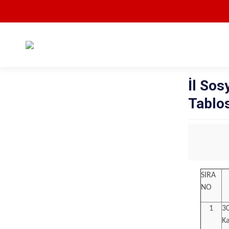
İl Sos
Tablo
SIRA
NO
1
30
K