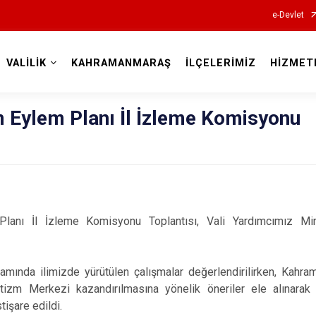
e-Devlet
VALİLİK
KAHRAMANMARAŞ
İLÇELERİMİZ
HİZMET
Valilikler
zm Eylem Planı İl İzleme Komisyonu
Planı İl İzleme Komisyonu Toplantısı, Vali Yardımcımız Mir
samında ilimizde yürütülen çalışmalar değerlendirilirken, Kahr
 Otizm Merkezi kazandırılmasına yönelik öneriler ele alınarak 
tişare edildi.