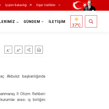
İçişleri Bakanlığı
Diğer Valilikler
LERİMİZ
GÜNDEM
İLETİŞİM
37
°C
aç Akbulut başkanlığında
amanmaraş İl Otizm Rehberi
kurumlar arası iş birliğini