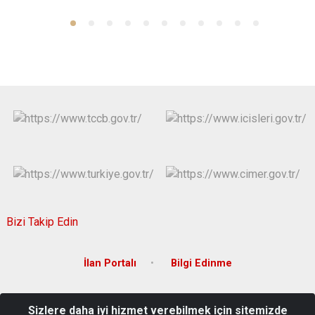
Bizi Takip Edin
İlan Portalı
Bilgi Edinme
Cumhuriyet Mah. Prof. Dr. Necmettin Erbakan Bulvarı 14064 Sok
Sizlere daha iyi hizmet verebilmek için sitemizde
No:134/A Onikişubat/Kahramanmaraş