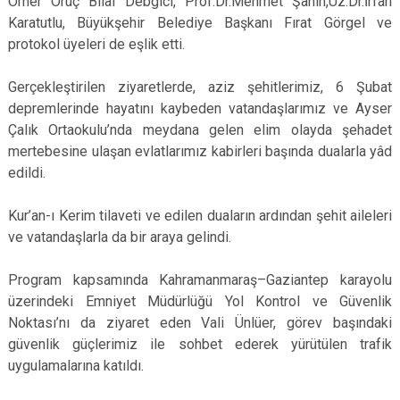
Ömer Oruç Bilal Debgici, Prof.Dr.Mehmet Şahin,Uz.Dr.İrfan
Karatutlu, Büyükşehir Belediye Başkanı Fırat Görgel ve
protokol üyeleri de eşlik etti.
Gerçekleştirilen ziyaretlerde, aziz şehitlerimiz, 6 Şubat
depremlerinde hayatını kaybeden vatandaşlarımız ve Ayser
Çalık Ortaokulu’nda meydana gelen elim olayda şehadet
mertebesine ulaşan evlatlarımız kabirleri başında dualarla yâd
edildi.
Kur’an-ı Kerim tilaveti ve edilen duaların ardından şehit aileleri
ve vatandaşlarla da bir araya gelindi.
Program kapsamında Kahramanmaraş–Gaziantep karayolu
üzerindeki Emniyet Müdürlüğü Yol Kontrol ve Güvenlik
Noktası’nı da ziyaret eden Vali Ünlüer, görev başındaki
güvenlik güçlerimiz ile sohbet ederek yürütülen trafik
uygulamalarına katıldı.